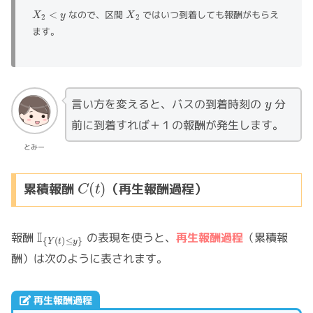
X
2
<
y
X
2
なので、区間
ではいつ到着しても報酬がもらえ
ます。
y
言い方を変えると、バスの到着時刻の
分
前に到着すれば＋１の報酬が発生します。
とみー
C
(
t
)
累積報酬
（再生報酬過程）
I
{
Y
(
t
)
≤
y
}
報酬
の表現を使うと、
再生報酬過程
（累積報
酬）は次のように表されます。
再生報酬過程