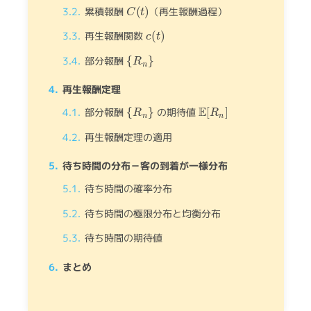
C
(
t
)
累積報酬
（再生報酬過程）
c
(
t
)
再生報酬関数
{
R
n
}
部分報酬
再生報酬定理
{
R
n
}
E
[
R
n
]
部分報酬
の期待値
再生報酬定理の適用
待ち時間の分布－客の到着が一様分布
待ち時間の確率分布
待ち時間の極限分布と均衡分布
待ち時間の期待値
まとめ