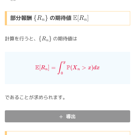
{
R
n
}
E
[
R
n
]
部分報酬
の期待値
{
R
n
}
計算を行うと、
の期待値は
E
[
R
n
]
=
∫
0
y
P
(
X
n
>
x
)
d
x
であることが求められます。
導出