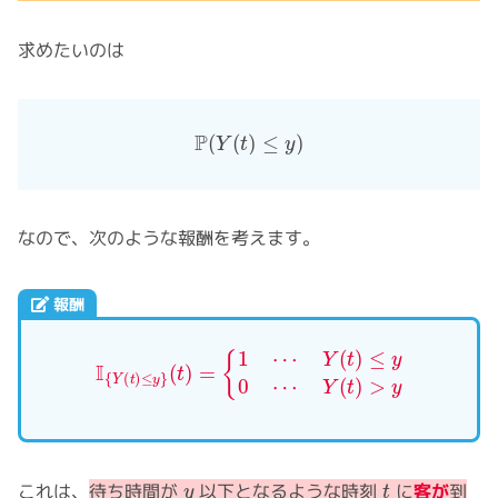
求めたいのは
P
(
Y
(
t
)
≤
y
)
なので、次のような報酬を考えます。
報酬
I
{
Y
(
t
)
≤
y
}
(
t
)
=
{
1
⋯
Y
(
t
)
≤
y
0
⋯
Y
(
t
)
>
y
y
t
これは、
待ち時間が
以下となるような時刻
に
客が
到