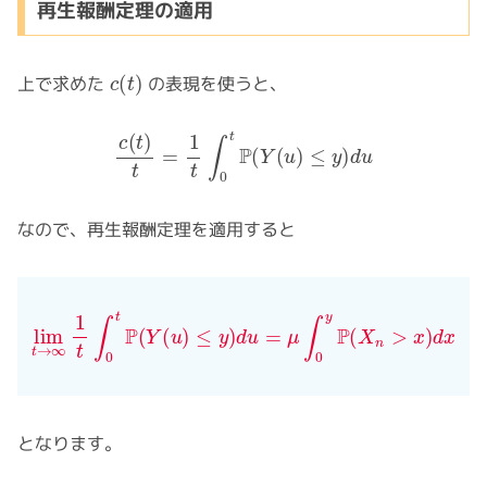
再生報酬定理の適用
c
(
t
)
上で求めた
の表現を使うと、
c
(
t
)
t
=
1
t
∫
0
t
P
(
Y
(
u
)
≤
y
)
d
u
なので、再生報酬定理を適用すると
lim
t
→
∞
1
t
∫
0
t
P
(
Y
(
u
)
≤
x
y
)
d
u
=
μ
∫
0
y
P
(
X
n
>
x
)
d
となります。