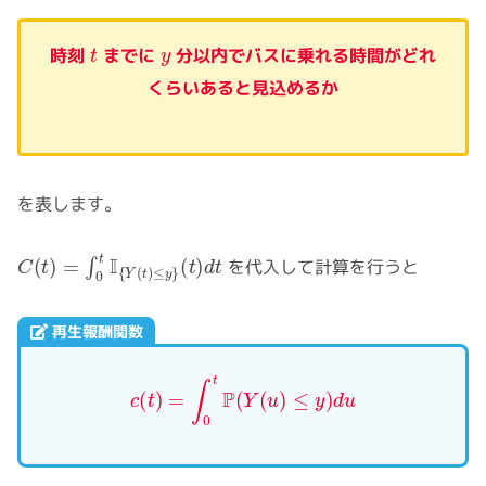
t
y
時刻
までに
分以内でバスに乗れる時間がどれ
くらいあると見込めるか
を表します。
C
(
t
(
)
t
d
)
t
=
∫
0
t
I
{
Y
(
t
)
≤
y
}
を代入して計算を行うと
再生報酬関数
c
(
t
)
=
∫
0
t
P
(
Y
(
u
)
≤
y
)
d
u