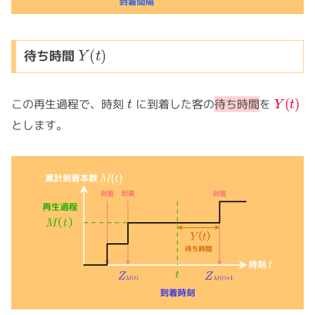
Y
(
t
)
待ち時間
t
Y
(
t
)
この再生過程で、時刻
に到着した客の
待ち時間
を
とします。