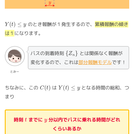
Y
(
t
)
≤
y
のとき報酬が１発生するので、
累積報酬の傾き
は１
になります。
{
Z
n
}
バスの到着時刻
とは関係なく報酬が
変化するので、これは
部分報酬モデル
です！
とみー
C
(
t
)
Y
(
t
)
≤
y
ちなみに、この
は
となる時間の総和、つ
まり
t
y
時刻
までに
分以内でバスに乗れる時間がどれ
くらいあるか