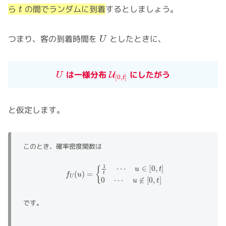
t
ら
の間でランダムに到着
するとしましょう。
U
つまり、客の到着時間を
としたときに、
U
U
[
0
,
t
]
は一様分布
にしたがう
と仮定します。
このとき、確率密度関数は
f
U
(
u
)
=
{
1
t
⋯
u
∈
[
0
,
t
]
0
⋯
u
∉
[
0
,
t
]
です。