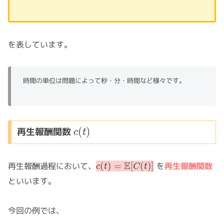
を表しています。
時間の単位は問題によって秒・分・時間など様々です。
c
(
t
)
再生報酬関数
c
(
t
)
=
E
[
C
(
t
)
]
再生報酬過程において、
を
再生報酬関数
といいます。
今回の例では、