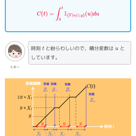
C
(
t
)
=
∫
0
t
I
{
Y
(
u
)
≤
y
}
(
u
)
d
u
t
u
時刻
と紛らわしいので、積分変数は
と
しています。
とみー