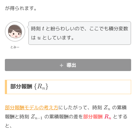
が得られます。
t
時刻
と紛らわしいので、ここでも積分変数
u
は
としています。
とみー
導出
{
R
n
}
部分報酬
Z
n
部分報酬モデルの考え方
にしたがって、時刻
の累積
Z
n
−
1
R
n
報酬と時刻
の累積報酬の差を
部分報酬
とする
と、