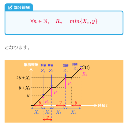
部分報酬
∀
n
∈
N
,
R
n
=
m
i
n
{
X
n
,
y
}
となります。