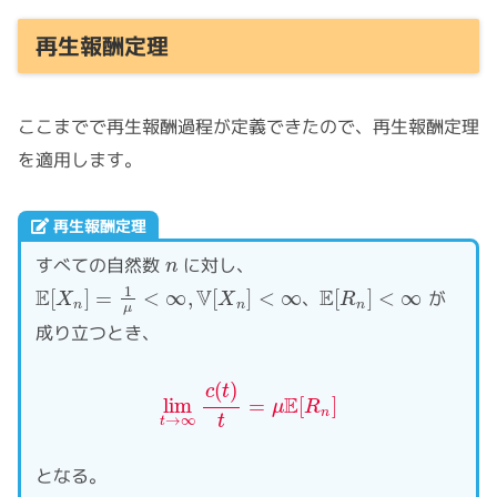
再生報酬定理
ここまでで再生報酬過程が定義できたので、再生報酬定理
を適用します。
再生報酬定理
n
すべての自然数
に対し、
E
[
X
n
]
=
1
μ
<
∞
,
V
[
X
n
]
<
∞
E
[
R
n
]
<
∞
、
が
成り立つとき、
lim
t
→
∞
c
(
t
)
t
=
μ
E
[
R
n
]
となる。