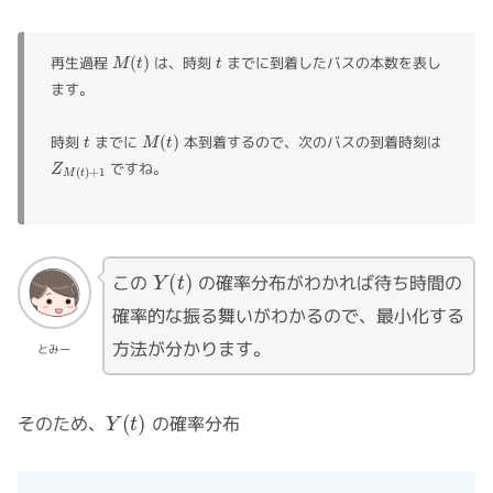
M
(
t
)
t
再生過程
は、時刻
までに到着したバスの本数を表し
ます。
t
M
(
t
)
時刻
までに
本到着するので、次のバスの到着時刻は
Z
M
(
t
)
+
1
ですね。
Y
(
t
)
この
の確率分布がわかれば待ち時間の
確率的な振る舞いがわかるので、最小化する
方法が分かります。
とみー
Y
(
t
)
そのため、
の確率分布