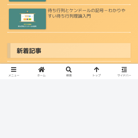
待ち行列とケンドールの記号－わかりや
すい待ち行列理論入門
新着記事
【Python】rye add open3d で発生する
エラーとその対処法
メニュー
ホーム
検索
トップ
サイドバー
「South Park Season 1 Episode 1」を和
訳しよう－ Part 7
M/G/∞ 待ち行列の系内数はポアソン分布
に従う性質を１つずつわかりやすく解
説！