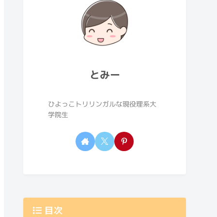
Season 1
7
The Spirit of Christmas
9
実践的な英語
2
プロフィール
とみー