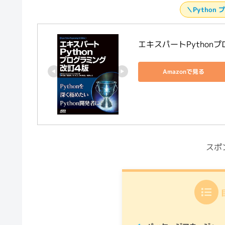
Open3
詳解　３次元点群処理　
学専門書)
Amazonで見る
＼Python
エキスパートPython
Amazonで見る