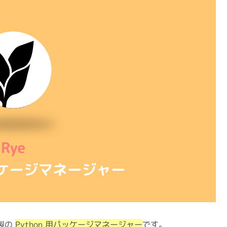
目次
Rye とは
ケージマネージャー
ョン管理
ジョンもパッケージも Rye で一元管理
ル方法
するエラー
するエラーの対処法