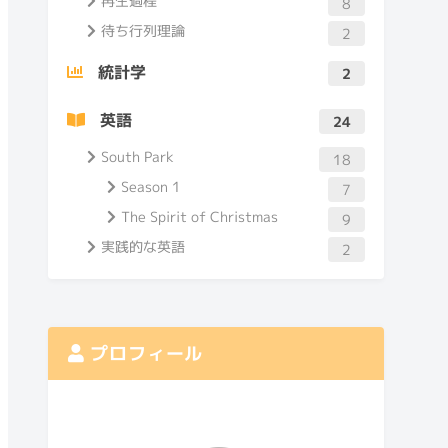
エンジニア
4
機械学習
1
デザイン
2
フランス留学
18
フランス語
4
確率過程
20
ポアソン過程
7
再生過程
8
待ち行列理論
2
統計学
2
英語
24
South Park
18