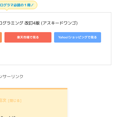
D を勉強するなら！
Ｐｙｔｈｏｎによる基礎アルゴリズムの実装 (ＫＳ理工
楽天市場で見る
Yahoo!ショッピングで見る
 プログラマ必読の１冊／
プログラミング 改訂4版 (アスキードワンゴ)
楽天市場で見る
Yahoo!ショッピングで見る