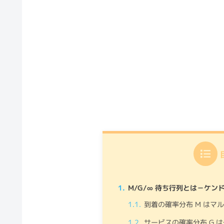
M/G/∞ 待ち行列とは－ケン
到着の確率分布 M はマ
サービスの確率分布 G 