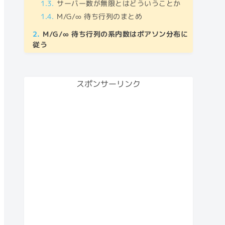
サーバー数が無限とはどういうことか
M/G/∞ 待ち行列のまとめ
M/G/∞ 待ち行列の系内数はポアソン分布に
従う
待ち行列の系内数とは
M/G/∞ 待ち行列におけるポアソン分布
スポンサーリンク
M/G/∞ 待ち行列の系内数はなぜポアソン分
布に従うのか
x
∈
(
0
,
t
)
t
時刻
に到着した客が時刻
で系内に留まっている確率
到着時刻の確率分布
Λ
(
t
)
=
n
人の客の到着時刻
t
客が時刻
に到着する確率
t
客が時刻
で系内に留まっている確率
ポアソン過程の到着をベルヌーイ試行
で振り分ける
M/G/∞ 待ち行列における系内数の極限分布