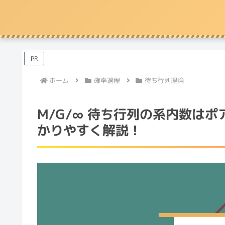
PR
ホーム
確率過程
待ち行列理論
M/G/∞ 待ち行列の系内数は
かりやすく解説！