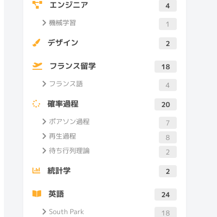
エンジニア
4
機械学習
1
デザイン
2
フランス留学
18
フランス語
4
確率過程
20
ポアソン過程
7
再生過程
8
待ち行列理論
2
統計学
2
英語
24
South Park
18