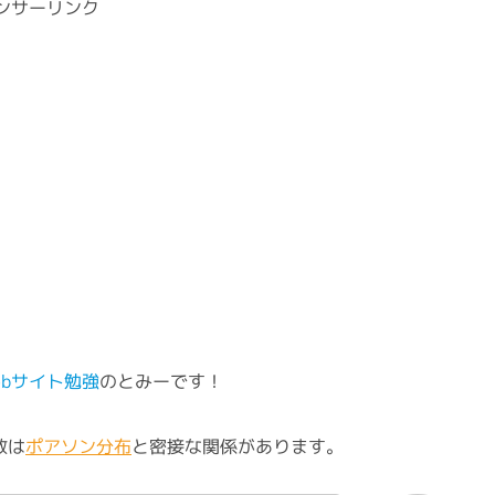
ンサーリンク
ebサイト勉強
のとみーです！
数は
ポアソン分布
と密接な関係があります。