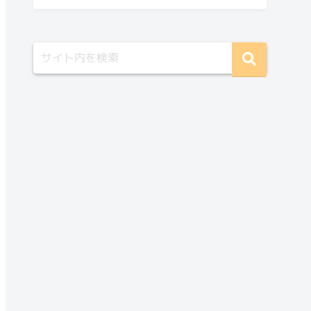
系内数が従うポアソン分布のパラメー
タの極限
待ち行列のサービス率
十分時間が経ったかどうかを判断する
まとめ