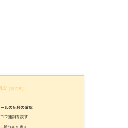
目次
ドールの記号の確認
ルコフ連鎖を表す
は一般分布を表す