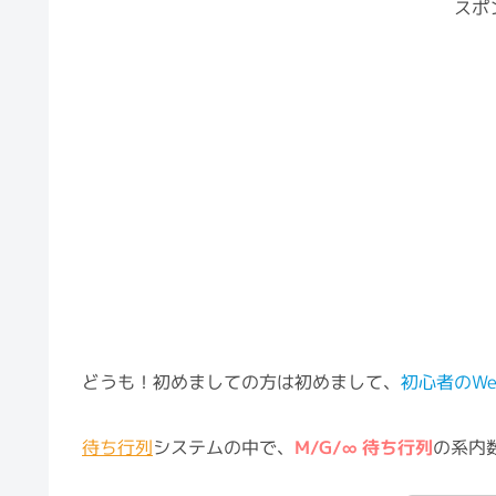
スポ
どうも！初めましての方は初めまして、
初心者のW
待ち行列
システムの中で、
M/G/∞ 待ち行列
の系内