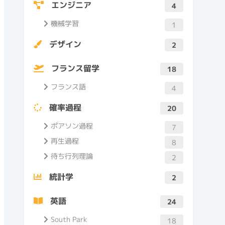
エンジニア
4
機械学習
1
デザイン
2
フランス留学
18
フランス語
4
確率過程
20
ポアソン過程
7
再生過程
8
待ち行列理論
2
統計学
2
英語
24
South Park
18