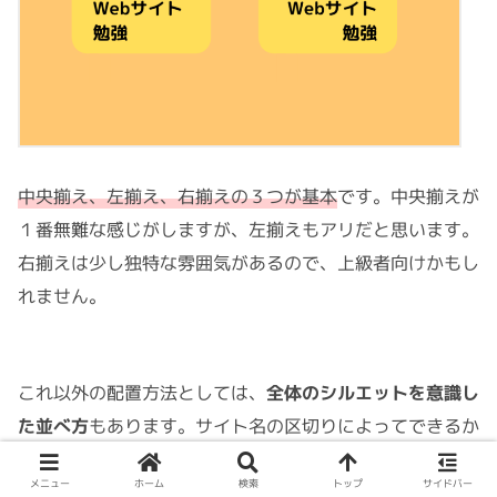
中央揃え、左揃え、右揃えの３つが基本
です。中央揃えが
１番無難な感じがしますが、左揃えもアリだと思います。
右揃えは少し独特な雰囲気があるので、上級者向けかもし
れません。
これ以外の配置方法としては、
全体のシルエットを意識し
た並べ方
もあります。サイト名の区切りによってできるか
どうかは変わってきますが、
シルエットが決まるとその後
メニュー
ホーム
検索
トップ
サイドバー
の装飾がしやすくなります
。